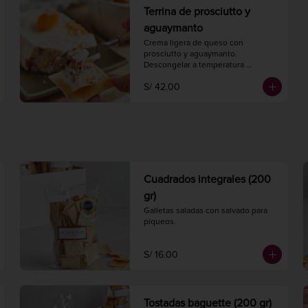
Terrina de prosciutto y
aguaymanto
Crema ligera de queso con 
prosciutto y aguaymanto.

Descongelar a temperatura 
ambiente 2 horas antes de 
S/ 42.00
consumir.

Peso 220 gr.
Cuadrados integrales (200
gr)
Galletas saladas con salvado para 
piqueos.
S/ 16.00
Tostadas baguette (200 gr)