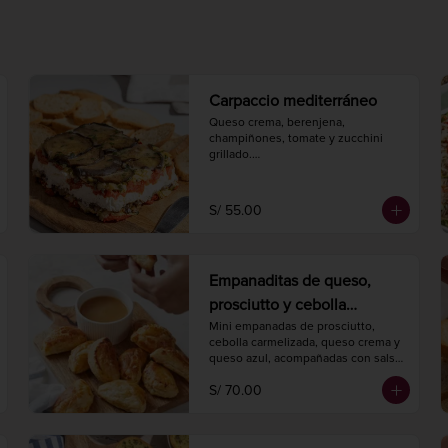
Carpaccio mediterráneo
Queso crema, berenjena, 
champiñones, tomate y zucchini 
grillado.

Hornear a 175° C. / 350° F. por 3-5 
minutos.

Peso 450 gr.
S/ 55.00
Empanaditas de queso,
prosciutto y cebolla
caramelizada con salsa de
Mini empanadas de prosciutto, 
cebolla carmelizada, queso crema y 
damasco (20 unidades)
queso azul, acompañadas con salsa 
de damascos.

S/ 70.00
Hornear a 175° C. / 350° F. por 20 
minutos.