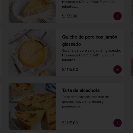
Hornear a 175° C. / 350° F. por 20 
minutos.

Diámetro 18 cm.

S/ 59.00
4 porciones.
Quiche de poro con jamón
glaseado
Quiche de poro con jamón glaseado.

Hornear a 175° C. / 350° F. por 30 
minutos.

Diámetro 27 cm.

S/ 115.00
8 a 10 porciones.
Tarta de alcachofa
Tarta de alcachofa con mix de 
quesos mozarella, edam y 
parmesano.

Hornear a 175° C. / 350° F. por 20-25 
minutos.

Diámetro 24 cm.

S/ 115.00
8 a 10 porciones.