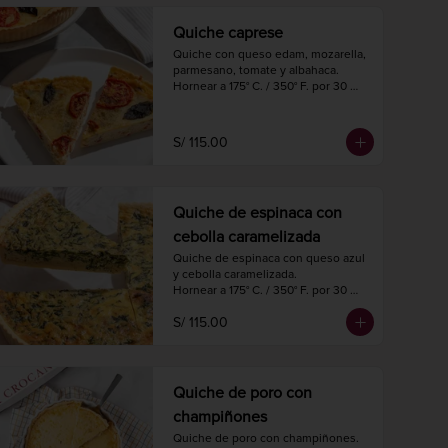
Quiche caprese
Quiche con queso edam, mozarella, 
parmesano, tomate y albahaca.

Hornear a 175° C. / 350° F. por 30 
minutos.

Diámetro 27 cm.

8 a 10 porciones.
S/ 115.00
Quiche de espinaca con
cebolla caramelizada
Quiche de espinaca con queso azul 
y cebolla caramelizada.

Hornear a 175° C. / 350° F. por 30 
minutos.

S/ 115.00
Diámetro 27 cm.

8 a 10 porciones.
Quiche de poro con
champiñones
Quiche de poro con champiñones.
