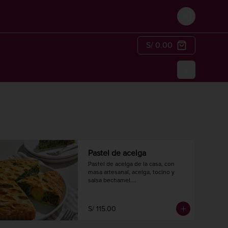
Login
S/ 0.00
Pastel de acelga
Pastel de acelga de la casa, con 
masa artesanal, acelga, tocino y 
salsa bechamel.

Hornear a 175° C. / 350° F. por 20-25 
minutos.

Diámetro 24 cm.

S/ 115.00
8 a 10 porciones.