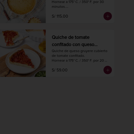
Hornear a 175° C. / 350° F. por 30 
minutos.

Diámetro 27 cm.

S/ 115.00
8 a 10 porciones.
Quiche de tomate
confitado con queso
gruyere
Quiche de queso gruyere cubierto 
de tomate confitado.

Hornear a 175° C. / 350° F. por 20 
minutos.

S/ 59.00
Diámetro 18 cm.

4 porciones.