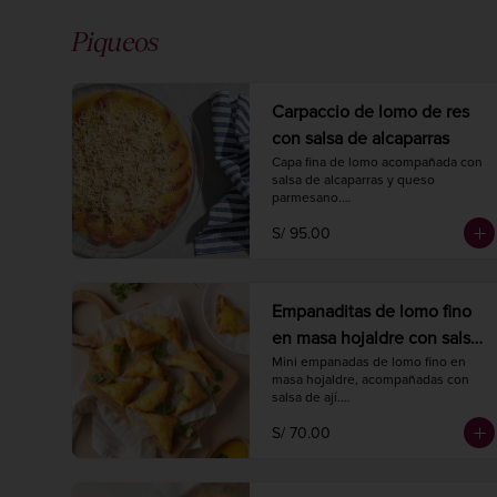
Piqueos
Carpaccio de lomo de res
con salsa de alcaparras
Capa fina de lomo acompañada con 
salsa de alcaparras y queso 
parmesano.

200 gr.
S/ 95.00
Empanaditas de lomo fino
en masa hojaldre con salsa
de ají (20 unidades)
Mini empanadas de lomo fino en 
masa hojaldre, acompañadas con 
salsa de ají.

Hornear a 175° C. / 350° F. por 20 
S/ 70.00
minutos.