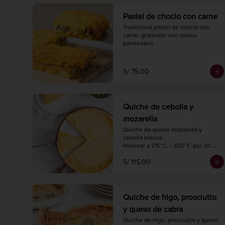
Pastel de choclo con carne
Tradicional pastel de choclo con 
carne, gratinado con queso 
parmesano.

Hornear a 175° C. / 350° F. por 30-35 
minutos.

1 kg.

S/ 75.00
4 porciones.
Quiche de cebolla y
mozarella
Quiche de queso mozarella y 
cebolla blanca.

Hornear a 175° C. / 350° F. por 30 
minutos.

S/ 115.00
Diámetro 27 cm.

8 a 10 porciones.
Quiche de higo, prosciutto
y queso de cabra
Quiche de higo, prosciutto y queso 