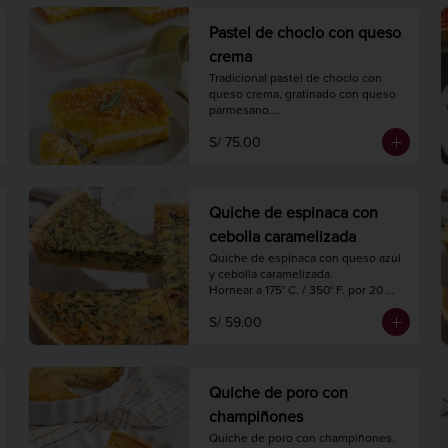
4 porciones.
Pastel de choclo con queso
crema
Tradicional pastel de choclo con 
queso crema, gratinado con queso 
parmesano.

Hornear a 175° C. / 350° F. por 30-35 
S/ 75.00
minutos.

1 kg.

4 porciones.
Quiche de espinaca con
cebolla caramelizada
Quiche de espinaca con queso azul 
y cebolla caramelizada.

Hornear a 175° C. / 350° F. por 20 
minutos.

S/ 59.00
Diámetro 18 cm.

4 porciones.
Quiche de poro con
champiñones
Quiche de poro con champiñones.
