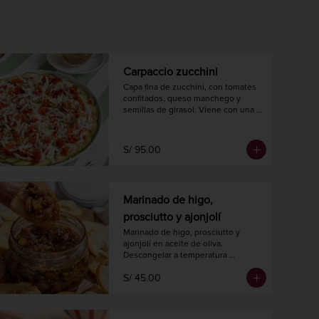
Carpaccio zucchini
Capa fina de zucchini, con tomates 
confitados, queso manchego y 
semillas de girasol. Viene con una 
salsa de aceite de oliva y 
champiñones para cerrar con broche 
de oro.
S/ 95.00
Marinado de higo,
prosciutto y ajonjolí
Marinado de higo, prosciutto y 
ajonjolí en aceite de oliva.

Descongelar a temperatura 
ambiente 2 horas antes de 
S/ 45.00
consumir.

Peso neto 220 gr.