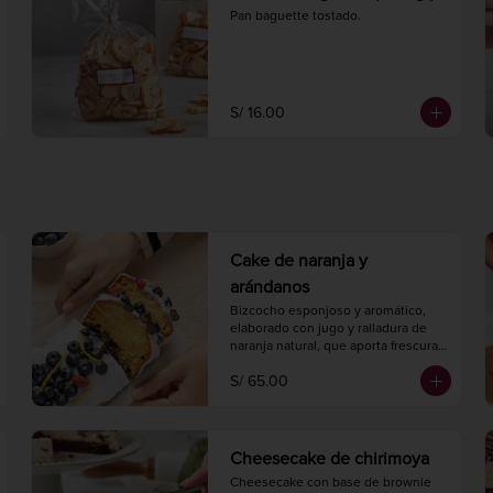
Pan baguette tostado.
S/ 16.00
Cake de naranja y
arándanos
Bizcocho esponjoso y aromático, 
elaborado con jugo y ralladura de 
naranja natural, que aporta frescura 
cítrica, y arándanos que añaden un 
S/ 65.00
toque dulce y ácido.

Largo 20 cm.

Ancho 10 cm.

8 a 10 porciones.
Cheesecake de chirimoya
Cheesecake con base de brownie 