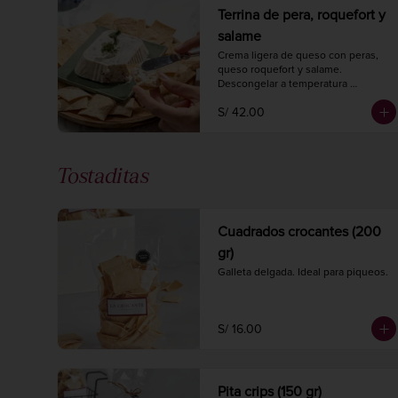
Terrina de pera, roquefort y
salame
Crema ligera de queso con peras, 
queso roquefort y salame.

Descongelar a temperatura 
ambiente 2 horas antes de 
S/ 42.00
consumir.

Peso 220 gr.
Tostaditas
Cuadrados crocantes (200
gr)
Galleta delgada. Ideal para piqueos.
S/ 16.00
Pita crips (150 gr)