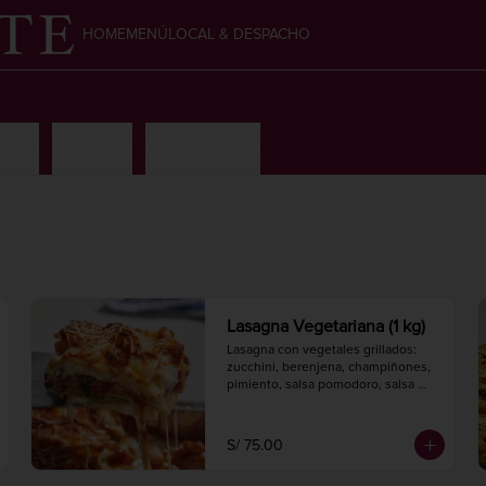
HOME
MENÚ
LOCAL & DESPACHO
 dulce
Dulcecitos
Galletas dulces
Lasagna Vegetariana (1 kg)
Lasagna con vegetales grillados: 
zucchini, berenjena, champiñones, 
pimiento, salsa pomodoro, salsa 
bechamel y queso, con pasta 
artesanal.

Hornear a 175° C. / 350° F. por 30 
S/ 75.00
minutos.

1 kg.
