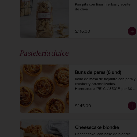
Pan pita con finas hierbas y aceite 
de oliva.
S/ 16.00
Pastelería dulce
Buns de peras (6 und)
Rollo de masa de hojaldre con pera y 
cranberry caramelizados.

Hornearse a 175° C. / 350° F. por 30 
minutos.
S/ 45.00
Cheesecake blondie
Cheesecake  con base de blondie 