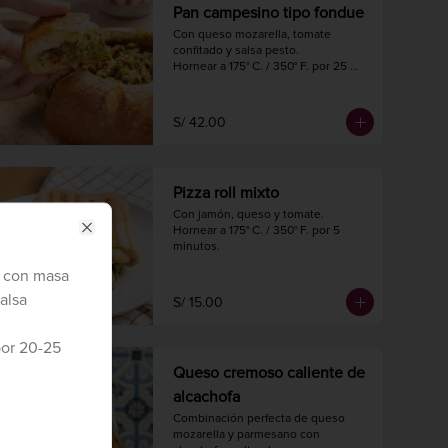
Pan campesino tipo fondue
Con queso mozarella, tomate 
confitado y salsa pesto.

Hornear a 175° C. / 350° F. por 25 
minutos.

Diámetro 16 cm.

Peso 620 gr.
S/ 42.00
Pizza roll mixto
Con jamón, queso y tomate.

Hornear a 175° C. / 350° F. por 5 
Close
minutos.
, con masa
salsa
S/ 15.00
por 20-25
Queso cremoso caliente de
alcachofa
Combinación perfecta de queso 
mozarella y parmesano con 