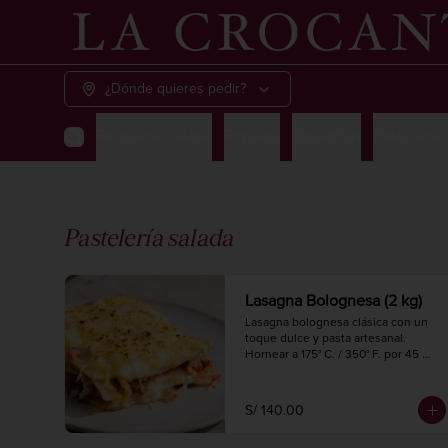
¿Dónde quieres pedir?
Pastelería salada
Piqueos
Tostaditas
Pastelería
Pastelería salada
Lasagna Bolognesa (2 kg)
Lasagna bolognesa clásica con un 
toque dulce y pasta artesanal.

Hornear a 175° C. / 350° F. por 45 
minutos.

2 kg.

6 a 8 porciones.
S/ 140.00