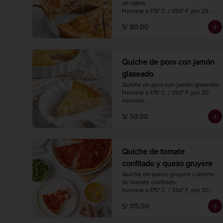
de cabra.

Hornear a 175° C. / 350° F. por 25 
minutos.

S/ 80.00
Diámetro 22 cm.

6 porciones.
Quiche de poro con jamón
glaseado
Quiche de poro con jamón glaseado.

Hornear a 175° C. / 350° F. por 20 
minutos.

Diámetro 18 cm.

S/ 59.00
4 porciones.
Quiche de tomate
confitado y queso gruyere
Quiche de queso gruyere cubierto 
de tomate confitado.

Hornear a 175° C. / 350° F. por 30 
minutos.

S/ 115.00
Diámetro 27 cm.

8 a 10 porciones.