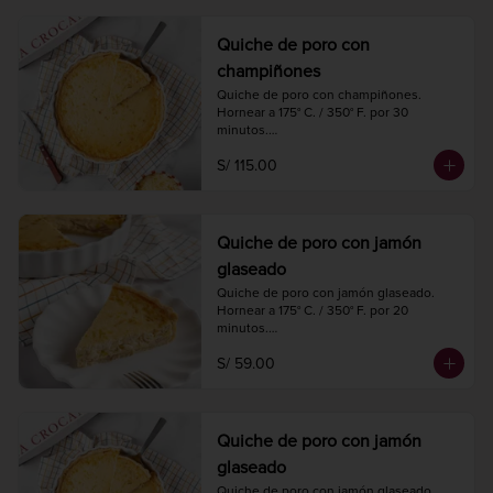
Quiche de poro con
champiñones
Quiche de poro con champiñones.

Hornear a 175° C. / 350° F. por 30 
minutos.

Diámetro 27 cm.

S/ 115.00
8 a 10 porciones.
Quiche de poro con jamón
glaseado
Quiche de poro con jamón glaseado.

Hornear a 175° C. / 350° F. por 20 
minutos.

Diámetro 18 cm.

S/ 59.00
4 porciones.
Quiche de poro con jamón
glaseado
Quiche de poro con jamón glaseado.
