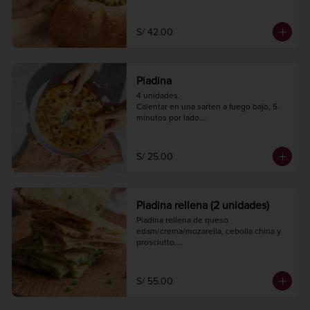
minutos.

Diámetro 16 cm.

Peso 620 gr.
S/ 42.00
Piadina
4 unidades.

Calentar en una sarten a fuego bajo, 5 
minutos por lado.

Diámetro 20 cm.
S/ 25.00
Piadina rellena (2 unidades)
Piadina rellena de queso 
edam/crema/mozarella, cebolla china y 
prosciutto.

Calentar en una sarten a fuego bajo, 5 
minutos por lado.

Diámetro 20 cm.
S/ 55.00