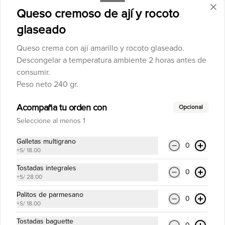
Streusel de manzana
Queso cremoso de ají y rocoto
Streusel clásico con manzanas laminadas 
y flambeadas con vino blanco, cubierto 
glaseado
de pecanas, pasas y azúcar en polvo. 
Viene con butterscotch.

Queso crema con ají amarillo y rocoto glaseado.
Hornear a 175° C. / 350° F. por 20 
minutos.

Descongelar a temperatura ambiente 2 horas antes de
S/ 75.00
Diámetro 18 cm.

consumir.
6 a 8 porciones.
Peso neto 240 gr.
Suspiro a la limeña tradicional
Acompaña tu orden con
Opcional
Suspiro a la limeña tradicional con 
merengue de oporto.

Seleccione al menos 1
Diámetro bowl 18 cm.

4 a 6 porciones.
Galletas multigrano
0
+
S/ 18.00
S/ 75.00
Tostadas integrales
0
+
S/ 28.00
Tarta de fresa con manzana
Palitos de parmesano
Clásica tarta con fresas y manzanas. 
0
+
S/ 18.00
Viene con butterscotch.

Hornear a 175° C. / 350° F. por 20 
Tostadas baguette
minutos.
