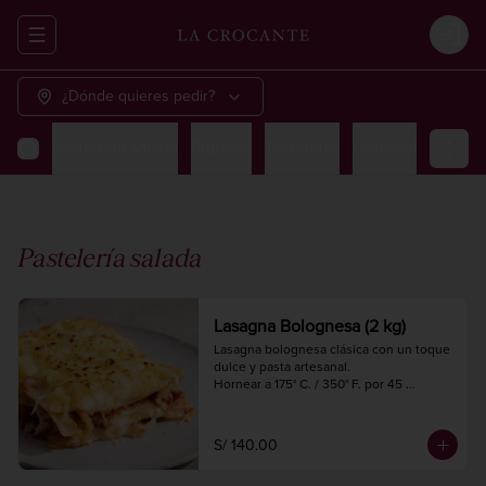
Abrir menu de navegación
Login
¿Dónde quieres pedir?
Pastelería salada
Piqueos
Tostaditas
Pastelería dulce
Pastelería salada
Lasagna Bolognesa (2 kg)
Lasagna bolognesa clásica con un toque 
dulce y pasta artesanal.

Hornear a 175° C. / 350° F. por 45 
minutos.

2 kg.

6 a 8 porciones.
S/ 140.00