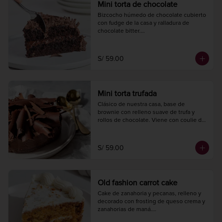
Mini torta de chocolate
Bizcocho húmedo de chocolate cubierto 
con fudge de la casa y ralladura de 
chocolate bitter.

Diámetro 14 cm.

4 a 6 porciones.
S/ 59.00
Mini torta trufada
Clásico de nuestra casa, base de 
brownie con relleno suave de trufa y 
rollos de chocolate. Viene con coulie de 
fresa.

Diámetro 14 cm.

4 a 6 porciones.
S/ 59.00
Old fashion carrot cake
Cake de zanahoria y pecanas, relleno y 
decorado con frosting de queso crema y 
zanahorias de maná.

Diámetro 20 cm.
