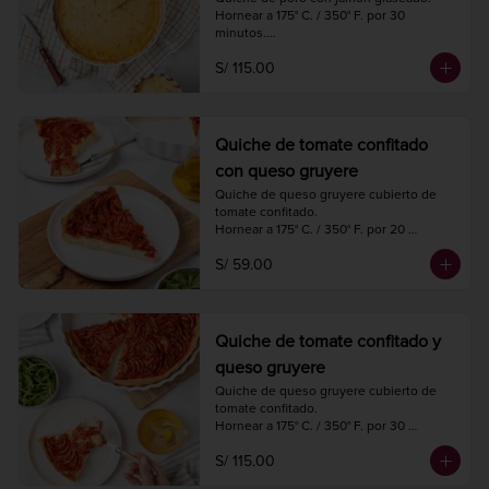
Hornear a 175° C. / 350° F. por 30 
minutos.

Diámetro 27 cm.

S/ 115.00
8 a 10 porciones.
Quiche de tomate confitado
con queso gruyere
Quiche de queso gruyere cubierto de 
tomate confitado.

Hornear a 175° C. / 350° F. por 20 
minutos.

S/ 59.00
Diámetro 18 cm.

4 porciones.
Quiche de tomate confitado y
queso gruyere
Quiche de queso gruyere cubierto de 
tomate confitado.

Hornear a 175° C. / 350° F. por 30 
minutos.

S/ 115.00
Diámetro 27 cm.

8 a 10 porciones.