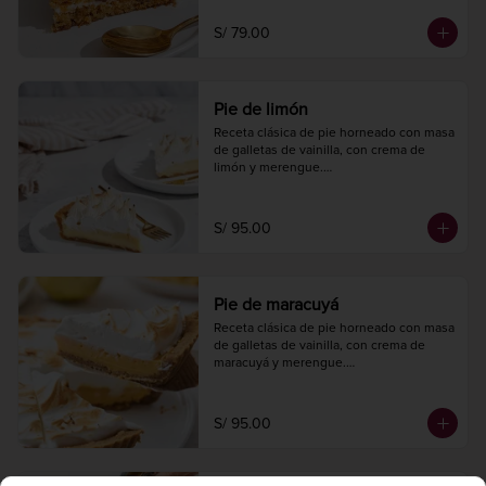
10 a 12 porciones.
S/ 79.00
Pie de limón
Receta clásica de pie horneado con masa 
de galletas de vainilla, con crema de 
limón y merengue.

Diámetro 22 cm.

10 a 12 porciones.
S/ 95.00
Pie de maracuyá
Receta clásica de pie horneado con masa 
de galletas de vainilla, con crema de 
maracuyá y merengue.

Diametro 22 cm.

10 a 12 porciones.
S/ 95.00