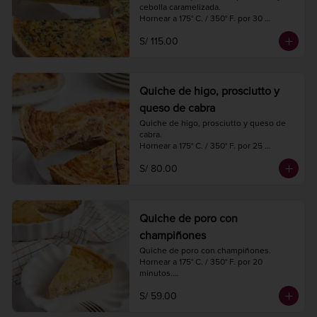
cebolla caramelizada.

Hornear a 175° C. / 350° F. por 30 
minutos.

S/ 115.00
Diámetro 27 cm.

8 a 10 porciones.
Quiche de higo, prosciutto y
queso de cabra
Quiche de higo, prosciutto y queso de 
cabra.

Hornear a 175° C. / 350° F. por 25 
minutos.

S/ 80.00
Diámetro 22 cm.

6 porciones.
Quiche de poro con
champiñones
Quiche de poro con champiñones.

Hornear a 175° C. / 350° F. por 20 
minutos.

Diámetro 18 cm.

S/ 59.00
4 porciones.