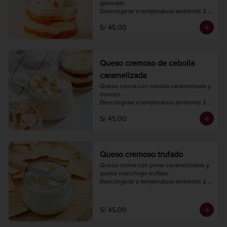
glaseado.

Descongelar a temperatura ambiente 2 
horas antes de consumir.

S/ 45.00
Peso neto 240 gr.
Queso cremoso de cebolla
caramelizada
Queso crema con cebolla caramelizada y 
nueces.

Descongelar a temperatura ambiente 2 
horas antes de consumir.

S/ 45.00
Peso neto 240 gr.
Queso cremoso trufado
Queso crema con peras caramelizadas y 
queso manchego trufado.

Descongelar a temperatura ambiente 2 
horas antes de consumir.

Peso neto 240 gr.
S/ 45.00