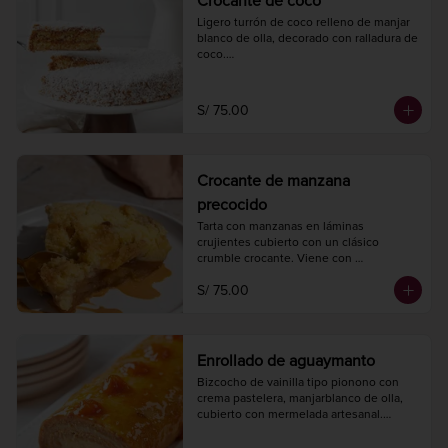
Crocante de coco
Ligero turrón de coco relleno de manjar 
blanco de olla, decorado con ralladura de 
coco.

Diámetro 20 cm.

8 a 10 porciones.
S/ 75.00
Crocante de manzana
precocido
Tarta con manzanas en láminas 
crujientes cubierto con un clásico 
crumble crocante. Viene con 
butterscotch.

S/ 75.00
Hornearse a 175° C. / 350° F. por 30 
minutos.

Diámetro 20 cm.

8 a 10 porciones.
Enrollado de aguaymanto
Bizcocho de vainilla tipo pionono con 
crema pastelera, manjarblanco de olla, 
cubierto con mermelada artesanal.

Largo 22 cm.

Ancho 12 cm.
