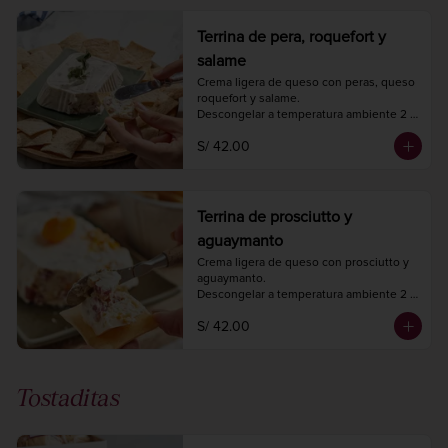
Terrina de pera, roquefort y
salame
Crema ligera de queso con peras, queso 
roquefort y salame.

Descongelar a temperatura ambiente 2 
horas antes de consumir.

S/ 42.00
Peso 220 gr.
Terrina de prosciutto y
aguaymanto
Crema ligera de queso con prosciutto y 
aguaymanto.

Descongelar a temperatura ambiente 2 
horas antes de consumir.

S/ 42.00
Peso 220 gr.
Tostaditas