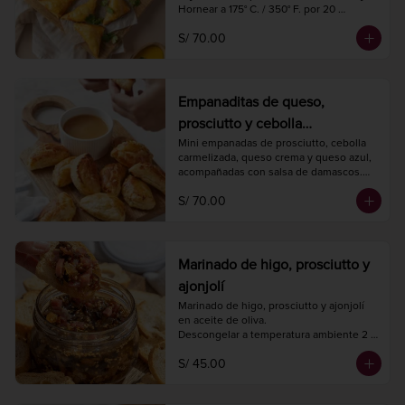
Hornear a 175° C. / 350° F. por 20 
minutos.
S/ 70.00
Empanaditas de queso,
prosciutto y cebolla
caramelizada con salsa de
Mini empanadas de prosciutto, cebolla 
carmelizada, queso crema y queso azul, 
damasco (20 unidades)
acompañadas con salsa de damascos.

Hornear a 175° C. / 350° F. por 20 
S/ 70.00
minutos.
Marinado de higo, prosciutto y
ajonjolí
Marinado de higo, prosciutto y ajonjolí 
en aceite de oliva.

Descongelar a temperatura ambiente 2 
horas antes de consumir.

S/ 45.00
Peso neto 220 gr.