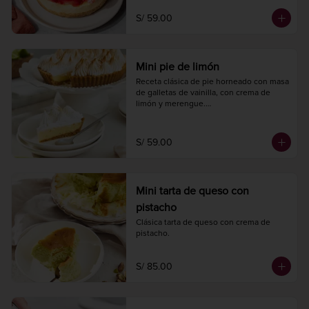
Diámetro 14 cm.

S/ 59.00
4 a 6 porciones.
Mini pie de limón
Receta clásica de pie horneado con masa 
de galletas de vainilla, con crema de 
limón y merengue.

Diámetro 18 cm.

6 a 8 porciones.
S/ 59.00
Mini tarta de queso con
pistacho
Clásica tarta de queso con crema de 
pistacho.
S/ 85.00