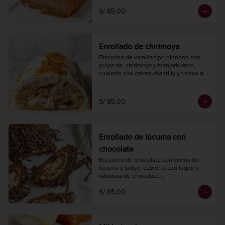
8 a 10 porciones.
S/ 85.00
Enrollado de chirimoya
Bizcocho de vainilla tipo pionono con 
pulpa de  chirimoya y manjarblanco, 
cubierto con crema chantilly y trozos de 
caramelo.

Largo 22 cm.

Ancho 12 cm.

S/ 85.00
8 a 10 porciones.
Enrollado de lúcuma con
chocolate
Bizcocho de chocolate con crema de 
lúcuma y fudge, cubierto con fugde y 
ralladura de chocolate.

Largo 22 cm.

S/ 85.00
Ancho 12 cm.

8 a 10 porciones.