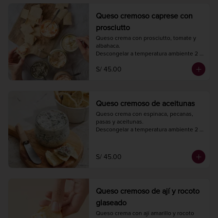
Queso cremoso caprese con
prosciutto
Queso crema con prosciutto, tomate y 
albahaca.

Descongelar a temperatura ambiente 2 
horas antes de consumir.

S/ 45.00
Peso neto 240 gr.
Queso cremoso de aceitunas
Queso crema con espinaca, pecanas, 
pasas y aceitunas.

Descongelar a temperatura ambiente 2 
horas antes de consumir.

Peso neto 240 gr.
S/ 45.00
Queso cremoso de ají y rocoto
glaseado
Queso crema con ají amarillo y rocoto 