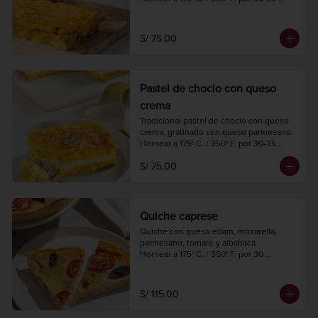
minutos.

1 kg.

4 porciones.
S/ 75.00
Pastel de choclo con queso
crema
Tradicional pastel de choclo con queso 
crema, gratinado con queso parmesano.

Hornear a 175° C. / 350° F. por 30-35 
minutos.

S/ 75.00
1 kg.

4 porciones.
Quiche caprese
Quiche con queso edam, mozarella, 
parmesano, tomate y albahaca.

Hornear a 175° C. / 350° F. por 30 
minutos.

Diámetro 27 cm.

8 a 10 porciones.
S/ 115.00