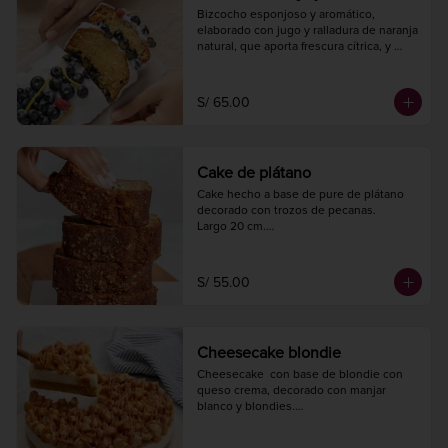
Bizcocho esponjoso y aromático, 
elaborado con jugo y ralladura de naranja 
natural, que aporta frescura cítrica, y 
arándanos que añaden un toque dulce y 
ácido.

Largo 20 cm.

S/ 65.00
Ancho 10 cm.

8 a 10 porciones.
Cake de plátano
Cake hecho a base de pure de plátano 
decorado con trozos de pecanas.

Largo 20 cm.

Ancho 10 cm.

8 a 10 porciones.
S/ 55.00
Cheesecake blondie
Cheesecake  con base de blondie con 
queso crema, decorado con manjar 
blanco y blondies.

Diámetro 20 cm.

10 a 12 porciones.