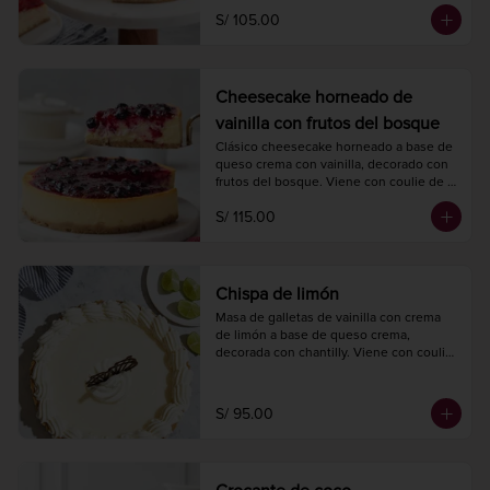
Diámetro 20 cm.

S/ 105.00
10 a 12 porciones.
Cheesecake horneado de
vainilla con frutos del bosque
Clásico cheesecake horneado a base de 
queso crema con vainilla, decorado con 
frutos del bosque. Viene con coulie de 
frambuesa y arándanos.

S/ 115.00
Diámetro 20 cm.

10 a 12 porciones.
Chispa de limón
Masa de galletas de vainilla con crema 
de limón a base de queso crema, 
decorada con chantilly. Viene con coulie 
de fresa.

Diámetro 22 cm.

10 a 12 porciones.
S/ 95.00