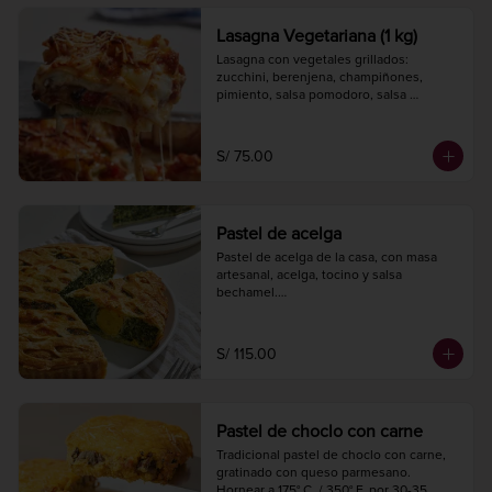
Lasagna Vegetariana (1 kg)
Lasagna con vegetales grillados: 
zucchini, berenjena, champiñones, 
pimiento, salsa pomodoro, salsa 
bechamel y queso, con pasta artesanal.

Hornear a 175° C. / 350° F. por 30 
minutos.

S/ 75.00
1 kg.

4 porciones.
Pastel de acelga
Pastel de acelga de la casa, con masa 
artesanal, acelga, tocino y salsa 
bechamel.

Hornear a 175° C. / 350° F. por 20-25 
minutos.

Diámetro 24 cm.

S/ 115.00
8 a 10 porciones.
Pastel de choclo con carne
Tradicional pastel de choclo con carne, 
gratinado con queso parmesano.

Hornear a 175° C. / 350° F. por 30-35 