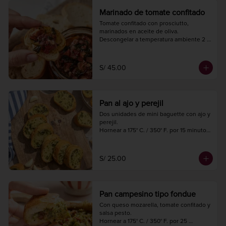
Marinado de tomate confitado
Tomate confitado con prosciutto, 
marinados en aceite de oliva.

Descongelar a temperatura ambiente 2 
horas antes de consumir.

Peso neto 220 gr.
S/ 45.00
Pan al ajo y perejil
Dos unidades de mini baguette con ajo y 
perejil.

Hornear a 175° C. / 350° F. por 15 minutos.

27 cm de largo
S/ 25.00
Pan campesino tipo fondue
Con queso mozarella, tomate confitado y 
salsa pesto.

Hornear a 175° C. / 350° F. por 25 