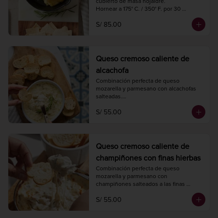
cubierto de masa hojaldre.

Hornear a 175° C. / 350° F. por 30 
minutos.

S/ 85.00
Peso 450 gr.
Queso cremoso caliente de
alcachofa
Combinación perfecta de queso 
mozarella y parmesano con alcachofas 
salteadas.

Hornear a 175° C. / 350° F. por 20 
S/ 55.00
minutos.

Peso 420 gr.
Queso cremoso caliente de
champiñones con finas hierbas
Combinación perfecta de queso 
mozarella y parmesano con 
champiñones salteados a las finas 
hierbas.

S/ 55.00
Hornear a 175° C. / 350° F. por 20 
minutos.

Peso 420 gr.