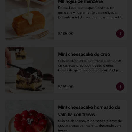
Mil hojas de manzana
Delicada obra de capas finísimas de 
manzana y ligeramente caramelizada.

Brillante miel de mandarina, acidez sutil 
y notas cítricas. Descongelar a 
temperatura ambiente 30 minutos antes 
de consumir.

S/ 95.00
Largo 19 cm.

Ancho 9 cm.

8 a 10 porciones.
Mini cheesecake de oreo
Clásico cheesecake horneado con base 
de galletas oreo, con queso crema, 
trozos de galleta, decorado con  fudge.

Diámetro 14 cm.

4 a 6 porciones.
S/ 59.00
Mini cheesecake horneado de
vainilla con fresas
Clásico cheesecake horneado a base de 
queso crema con vainilla, decorado con 
fresas.
