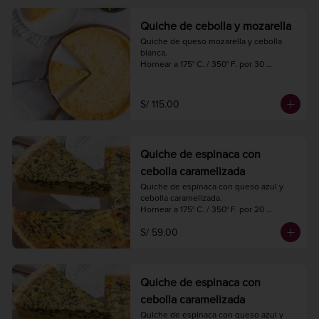
Quiche de cebolla y mozarella
Quiche de queso mozarella y cebolla 
blanca.

Hornear a 175° C. / 350° F. por 30 
minutos.

Diámetro 27 cm.

8 a 10 porciones.
S/ 115.00
Quiche de espinaca con
cebolla caramelizada
Quiche de espinaca con queso azul y 
cebolla caramelizada.

Hornear a 175° C. / 350° F. por 20 
minutos.

S/ 59.00
Diámetro 18 cm.

4 porciones.
Quiche de espinaca con
cebolla caramelizada
Quiche de espinaca con queso azul y 