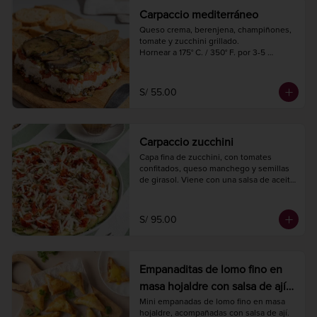
Carpaccio mediterráneo
Queso crema, berenjena, champiñones, 
tomate y zucchini grillado.

Hornear a 175° C. / 350° F. por 3-5 
minutos.

Peso 450 gr.
S/ 55.00
Carpaccio zucchini
Capa fina de zucchini, con tomates 
confitados, queso manchego y semillas 
de girasol. Viene con una salsa de aceite 
de oliva y champiñones para cerrar con 
broche de oro.
S/ 95.00
Empanaditas de lomo fino en
masa hojaldre con salsa de ají
(20 unidades)
Mini empanadas de lomo fino en masa 
hojaldre, acompañadas con salsa de ají.
