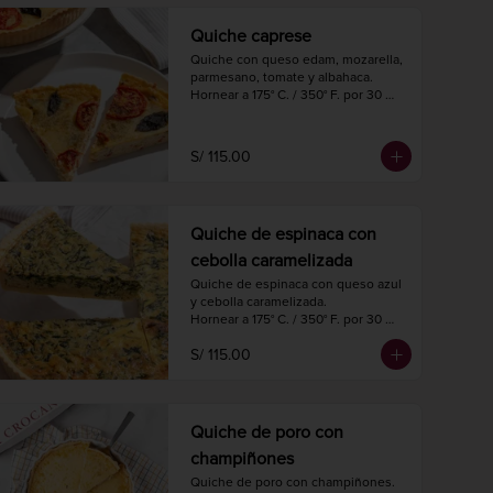
Quiche caprese
Quiche con queso edam, mozarella, 
parmesano, tomate y albahaca.

Hornear a 175° C. / 350° F. por 30 
minutos.

Diámetro 27 cm.

8 a 10 porciones.
S/ 115.00
Quiche de espinaca con
cebolla caramelizada
Quiche de espinaca con queso azul 
y cebolla caramelizada.

Hornear a 175° C. / 350° F. por 30 
minutos.

S/ 115.00
Diámetro 27 cm.

8 a 10 porciones.
Quiche de poro con
champiñones
Quiche de poro con champiñones.
