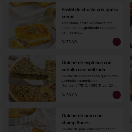
4 porciones.
Pastel de choclo con queso
crema
Tradicional pastel de choclo con 
queso crema, gratinado con queso 
parmesano.

Hornear a 175° C. / 350° F. por 30-35 
S/ 75.00
minutos.

1 kg.

4 porciones.
Quiche de espinaca con
cebolla caramelizada
Quiche de espinaca con queso azul 
y cebolla caramelizada.

Hornear a 175° C. / 350° F. por 20 
minutos.

S/ 59.00
Diámetro 18 cm.

4 porciones.
Quiche de poro con
champiñones
Quiche de poro con champiñones.
