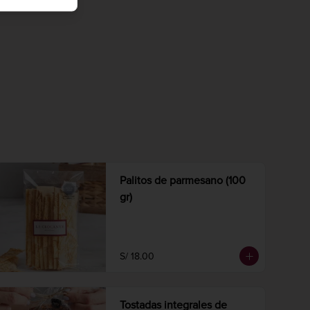
Palitos de parmesano (100
gr)
S/ 18.00
Tostadas integrales de