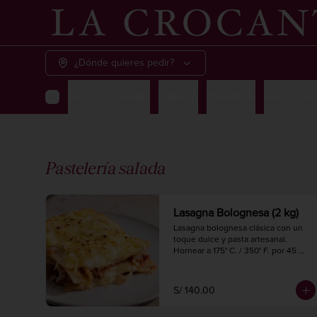
¿Dónde quieres pedir?
Pastelería salada
Piqueos
Tostaditas
Pastelería
Pastelería salada
Lasagna Bolognesa (2 kg)
Lasagna bolognesa clásica con un 
toque dulce y pasta artesanal.

Hornear a 175° C. / 350° F. por 45 
minutos.

2 kg.

6 a 8 porciones.
S/ 140.00