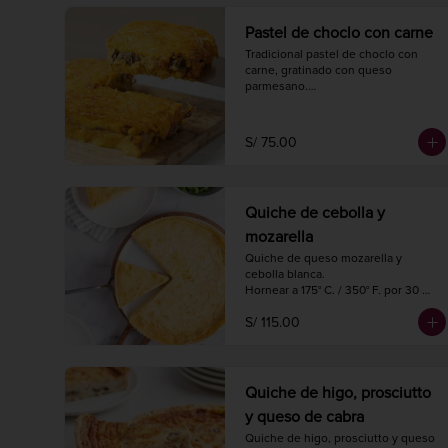
Pastel de choclo con carne
Tradicional pastel de choclo con 
carne, gratinado con queso 
parmesano.

Hornear a 175° C. / 350° F. por 30-35 
minutos.

1 kg.

S/ 75.00
4 porciones.
Quiche de cebolla y
mozarella
Quiche de queso mozarella y 
cebolla blanca.

Hornear a 175° C. / 350° F. por 30 
minutos.

S/ 115.00
Diámetro 27 cm.

8 a 10 porciones.
Quiche de higo, prosciutto
y queso de cabra
Quiche de higo, prosciutto y queso 