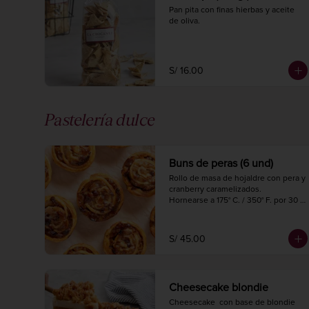
Pan pita con finas hierbas y aceite 
de oliva.
S/ 16.00
Pastelería dulce
Buns de peras (6 und)
Rollo de masa de hojaldre con pera y 
cranberry caramelizados.

Hornearse a 175° C. / 350° F. por 30 
minutos.
S/ 45.00
Cheesecake blondie
Cheesecake  con base de blondie 