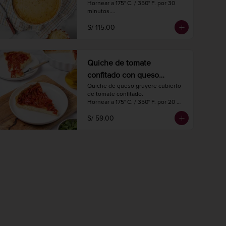
Hornear a 175° C. / 350° F. por 30 
minutos.

Diámetro 27 cm.

S/ 115.00
8 a 10 porciones.
Quiche de tomate
confitado con queso
gruyere
Quiche de queso gruyere cubierto 
de tomate confitado.

Hornear a 175° C. / 350° F. por 20 
minutos.

S/ 59.00
Diámetro 18 cm.

4 porciones.