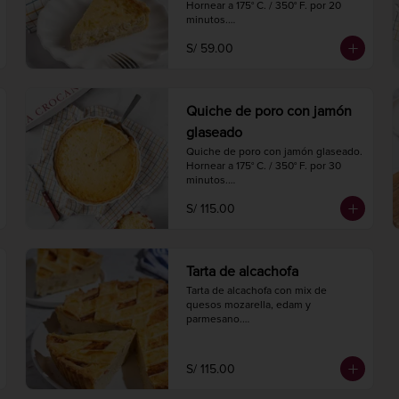
Hornear a 175° C. / 350° F. por 20 
minutos.

Diámetro 18 cm.

S/ 59.00
4 porciones.
Quiche de poro con jamón
glaseado
Quiche de poro con jamón glaseado.

Hornear a 175° C. / 350° F. por 30 
minutos.

Diámetro 27 cm.

S/ 115.00
8 a 10 porciones.
Tarta de alcachofa
Tarta de alcachofa con mix de 
quesos mozarella, edam y 
parmesano.

Hornear a 175° C. / 350° F. por 20-25 
minutos.

Diámetro 24 cm.

S/ 115.00
8 a 10 porciones.