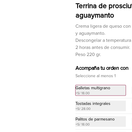
Pan al ajo y perejil
Terrina de prosciu
Dos unidades de mini baguette con 
aguaymanto
ajo y perejil.

Hornear a 175° C. / 350° F. por 15 
minutos.

Crema ligera de queso con 
27 cm de largo
y aguaymanto.
S/ 25.00
Descongelar a temperatura
2 horas antes de consumir.
Peso 220 gr.
Piadina rellena (2 unidades)
Piadina rellena de queso 
Acompaña tu orden con
edam/crema/mozarella, cebolla 
china y prosciutto.

Seleccione al menos 1
Calentar en una sarten a fuego bajo, 
5 minutos por lado.

Diámetro 20 cm.
Galletas multigrano
S/ 55.00
+
S/ 18.00
Tostadas integrales
+
S/ 28.00
Queso brie de cebollas
caramelizadas
Palitos de parmesano
Queso brie con cebolla 
+
S/ 18.00
caramelizada, cubierto de masa 