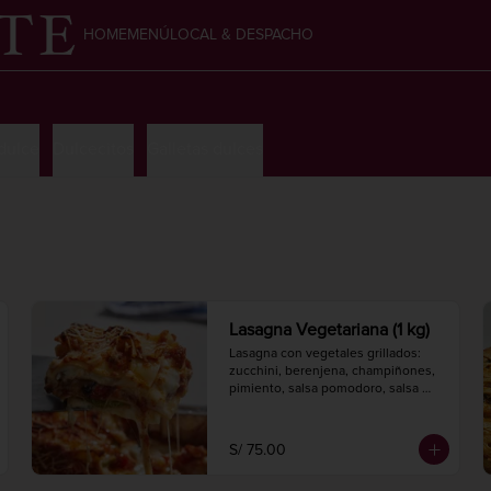
HOME
MENÚ
LOCAL & DESPACHO
 dulce
Dulcecitos
Galletas dulces
Lasagna Vegetariana (1 kg)
Lasagna con vegetales grillados: 
zucchini, berenjena, champiñones, 
pimiento, salsa pomodoro, salsa 
bechamel y queso, con pasta 
artesanal.

Hornear a 175° C. / 350° F. por 30 
S/ 75.00
minutos.

1 kg.
