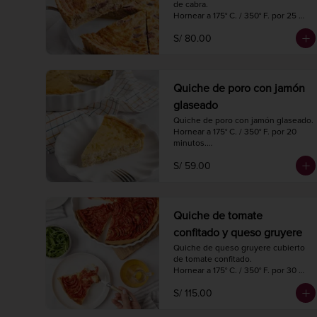
de cabra.

Hornear a 175° C. / 350° F. por 25 
minutos.

S/ 80.00
Diámetro 22 cm.

6 porciones.
Quiche de poro con jamón
glaseado
Quiche de poro con jamón glaseado.

Hornear a 175° C. / 350° F. por 20 
minutos.

Diámetro 18 cm.

S/ 59.00
4 porciones.
Quiche de tomate
confitado y queso gruyere
Quiche de queso gruyere cubierto 
de tomate confitado.

Hornear a 175° C. / 350° F. por 30 
minutos.

S/ 115.00
Diámetro 27 cm.

8 a 10 porciones.