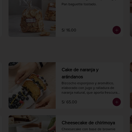
Pan baguette tostado.
S/ 16.00
Cake de naranja y
arándanos
Bizcocho esponjoso y aromático, 
elaborado con jugo y ralladura de 
naranja natural, que aporta frescura 
cítrica, y arándanos que añaden un 
S/ 65.00
toque dulce y ácido.

Largo 20 cm.

Ancho 10 cm.

8 a 10 porciones.
Cheesecake de chirimoya
Cheesecake con base de brownie 