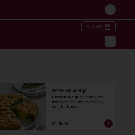
Login
S/ 0.00
Pastel de acelga
Pastel de acelga de la casa, con 
masa artesanal, acelga, tocino y 
salsa bechamel.

Hornear a 175° C. / 350° F. por 20-25 
minutos.

Diámetro 24 cm.

S/ 115.00
8 a 10 porciones.