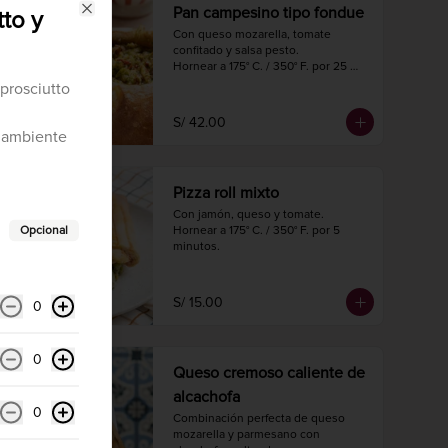
Pan campesino tipo fondue
tto y
Close
Con queso mozarella, tomate 
confitado y salsa pesto.

Hornear a 175° C. / 350° F. por 25 
minutos.

prosciutto
Diámetro 16 cm.

Peso 620 gr.
S/ 42.00
 ambiente
Pizza roll mixto
Con jamón, queso y tomate.

Opcional
Hornear a 175° C. / 350° F. por 5 
minutos.
S/ 15.00
0
0
Queso cremoso caliente de
alcachofa
0
Combinación perfecta de queso 
mozarella y parmesano con 