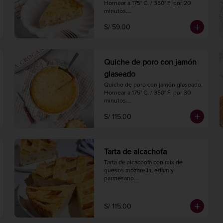
Hornear a 175° C. / 350° F. por 20 
minutos.

Diámetro 18 cm.

S/ 59.00
4 porciones.
Quiche de poro con jamón
glaseado
Quiche de poro con jamón glaseado.

Hornear a 175° C. / 350° F. por 30 
minutos.

Diámetro 27 cm.

S/ 115.00
8 a 10 porciones.
Tarta de alcachofa
Tarta de alcachofa con mix de 
quesos mozarella, edam y 
parmesano.

Hornear a 175° C. / 350° F. por 20-25 
minutos.

Diámetro 24 cm.

S/ 115.00
8 a 10 porciones.