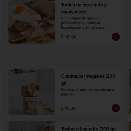
Terrina de prosciutto y
aguaymanto
Crema ligera de queso con 
prosciutto y aguaymanto.

Descongelar a temperatura 
ambiente 2 horas antes de 
S/ 42.00
consumir.

Peso 220 gr.
Cuadrados integrales (200
gr)
Galletas saladas con salvado para 
piqueos.
S/ 16.00
Tostadas baguette (200 gr)