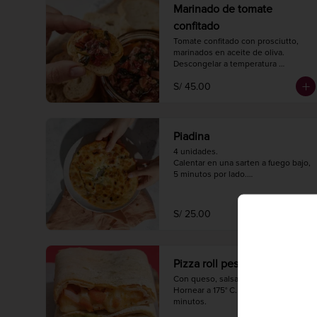
Marinado de tomate
confitado
Tomate confitado con prosciutto, 
marinados en aceite de oliva.

Descongelar a temperatura 
ambiente 2 horas antes de 
S/ 45.00
consumir.

Peso neto 220 gr.
Piadina
4 unidades.

Calentar en una sarten a fuego bajo, 
5 minutos por lado.

Diámetro 20 cm.
S/ 25.00
Pizza roll pesto
Con queso, salsa pesto y tomate.

Hornear a 175° C. / 350° F. por 5 
minutos.