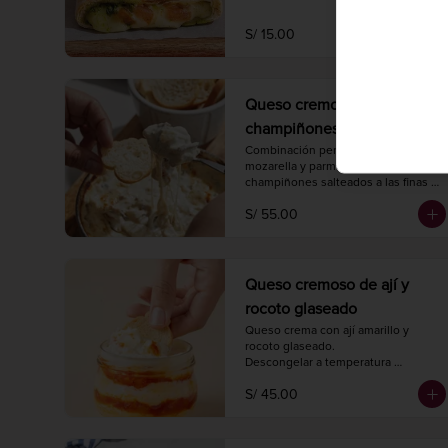
S/ 15.00
Queso cremoso caliente de
champiñones con finas
hierbas
Combinación perfecta de queso 
mozarella y parmesano con 
champiñones salteados a las finas 
hierbas.

S/ 55.00
Hornear a 175° C. / 350° F. por 20 
minutos.

Peso 420 gr.
Queso cremoso de ají y
rocoto glaseado
Queso crema con ají amarillo y 
rocoto glaseado.

Descongelar a temperatura 
ambiente 2 horas antes de 
S/ 45.00
consumir.

Peso neto 240 gr.