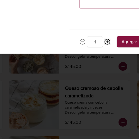
hojaldre.

Hornear a 175° C. / 350° F. por 30 
S/ 85.00
minutos.

Peso 450 gr.
Queso cremoso caprese
con prosciutto
Agregar
Queso crema con prosciutto, tomate 
y albahaca.

Descongelar a temperatura 
ambiente 2 horas antes de 
S/ 45.00
consumir.

Peso neto 240 gr.
Queso cremoso de cebolla
caramelizada
Queso crema con cebolla 
caramelizada y nueces.

Descongelar a temperatura 
ambiente 2 horas antes de 
S/ 45.00
consumir.

Peso neto 240 gr.