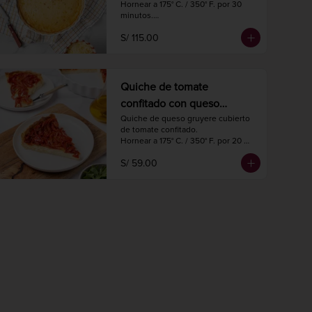
Hornear a 175° C. / 350° F. por 30 
minutos.

Diámetro 27 cm.

S/ 115.00
8 a 10 porciones.
Quiche de tomate
confitado con queso
gruyere
Quiche de queso gruyere cubierto 
de tomate confitado.

Hornear a 175° C. / 350° F. por 20 
minutos.

S/ 59.00
Diámetro 18 cm.

4 porciones.