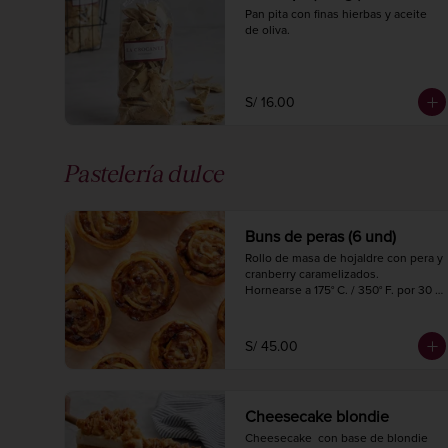
Pan pita con finas hierbas y aceite 
de oliva.
S/ 16.00
Pastelería dulce
Buns de peras (6 und)
Rollo de masa de hojaldre con pera y 
cranberry caramelizados.

Hornearse a 175° C. / 350° F. por 30 
minutos.
S/ 45.00
Cheesecake blondie
Cheesecake  con base de blondie 