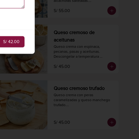
alcachofas salteadas.

Hornear a 175° C. / 350° F. por 20 
S/ 55.00
minutos.

Peso 420 gr.
Queso cremoso de
aceitunas
S/ 42.00
Queso crema con espinaca, 
pecanas, pasas y aceitunas.

Descongelar a temperatura 
ambiente 2 horas antes de 
S/ 45.00
consumir.

Peso neto 240 gr.
Queso cremoso trufado
Queso crema con peras 
caramelizadas y queso manchego 
trufado.

Descongelar a temperatura 
ambiente 2 horas antes de 
consumir.

S/ 45.00
Peso neto 240 gr.