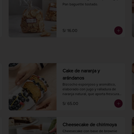
Pan baguette tostado.
S/ 16.00
Cake de naranja y
arándanos
Bizcocho esponjoso y aromático, 
elaborado con jugo y ralladura de 
naranja natural, que aporta frescura 
cítrica, y arándanos que añaden un 
S/ 65.00
toque dulce y ácido.

Largo 20 cm.

Ancho 10 cm.

8 a 10 porciones.
Cheesecake de chirimoya
Cheesecake con base de brownie 