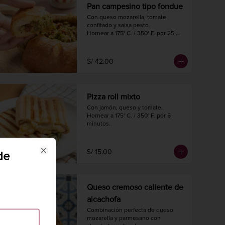
Pan campesino tipo fondue
Con queso mozarella, tomate 
confitado y salsa pesto.

Hornear a 175° C. / 350° F. por 25 
minutos.

Diámetro 16 cm.

Peso 620 gr.
S/ 42.00
Pizza roll mixto
Con jamón, queso y tomate.

Hornear a 175° C. / 350° F. por 5 
minutos.
S/ 15.00
de
Close
Queso cremoso caliente de
alcachofa
Combinación perfecta de queso 
mozarella y parmesano con 