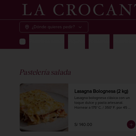
¿Dónde quieres pedir?
Pastelería salada
Piqueos
Tostaditas
Pastelería
Pastelería salada
Lasagna Bolognesa (2 kg)
Lasagna bolognesa clásica con un 
toque dulce y pasta artesanal.

Hornear a 175° C. / 350° F. por 45 
minutos.

2 kg.

6 a 8 porciones.
S/ 140.00