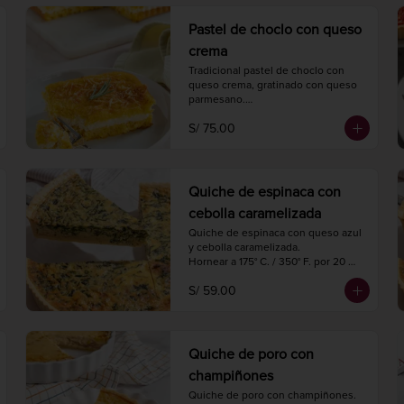
4 porciones.
Pastel de choclo con queso
crema
Tradicional pastel de choclo con 
queso crema, gratinado con queso 
parmesano.

Hornear a 175° C. / 350° F. por 30-35 
S/ 75.00
minutos.

1 kg.

4 porciones.
Quiche de espinaca con
cebolla caramelizada
Quiche de espinaca con queso azul 
y cebolla caramelizada.

Hornear a 175° C. / 350° F. por 20 
minutos.

S/ 59.00
Diámetro 18 cm.

4 porciones.
Quiche de poro con
champiñones
Quiche de poro con champiñones.
