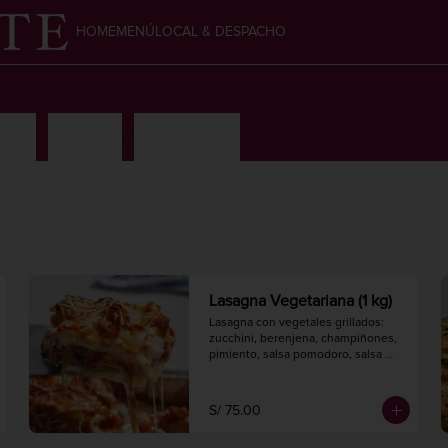
HOME
MENÚ
LOCAL & DESPACHO
 dulce
Dulcecitos
Galletas dulces
Lasagna Vegetariana (1 kg)
Lasagna con vegetales grillados: 
zucchini, berenjena, champiñones, 
pimiento, salsa pomodoro, salsa 
bechamel y queso, con pasta 
artesanal.

Hornear a 175° C. / 350° F. por 30 
S/ 75.00
minutos.

1 kg.
