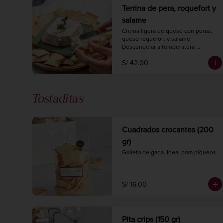
Terrina de pera, roquefort y
salame
Crema ligera de queso con peras, 
queso roquefort y salame.

Descongelar a temperatura 
ambiente 2 horas antes de 
S/ 42.00
consumir.

Peso 220 gr.
Tostaditas
Cuadrados crocantes (200
gr)
Galleta delgada. Ideal para piqueos.
S/ 16.00
Pita crips (150 gr)