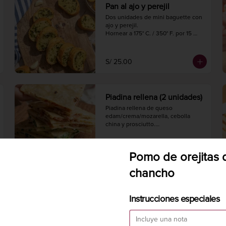
Pan al ajo y perejil
Dos unidades de mini baguette con 
ajo y perejil.

Hornear a 175° C. / 350° F. por 15 
minutos.

27 cm de largo
S/ 25.00
Piadina rellena (2 unidades)
Piadina rellena de queso 
edam/crema/mozarella, cebolla 
china y prosciutto.

Calentar en una sarten a fuego bajo, 
5 minutos por lado.

Diámetro 20 cm.
S/ 55.00
Pomo de orejitas 
chancho
Queso brie de cebollas
Instrucciones especiales
caramelizadas
Queso brie con cebolla 
caramelizada, cubierto de masa 