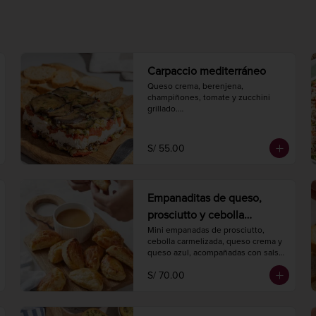
Carpaccio mediterráneo
Queso crema, berenjena, 
champiñones, tomate y zucchini 
grillado.

Hornear a 175° C. / 350° F. por 3-5 
minutos.

Peso 450 gr.
S/ 55.00
Empanaditas de queso,
prosciutto y cebolla
caramelizada con salsa de
Mini empanadas de prosciutto, 
cebolla carmelizada, queso crema y 
damasco (20 unidades)
queso azul, acompañadas con salsa 
de damascos.

S/ 70.00
Hornear a 175° C. / 350° F. por 20 
minutos.