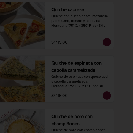
Quiche caprese
Quiche con queso edam, mozarella, 
parmesano, tomate y albahaca.

Hornear a 175° C. / 350° F. por 30 
minutos.

Diámetro 27 cm.

8 a 10 porciones.
S/ 115.00
Quiche de espinaca con
cebolla caramelizada
Quiche de espinaca con queso azul 
y cebolla caramelizada.

Hornear a 175° C. / 350° F. por 30 
minutos.

S/ 115.00
Diámetro 27 cm.

8 a 10 porciones.
Quiche de poro con
champiñones
Quiche de poro con champiñones.
