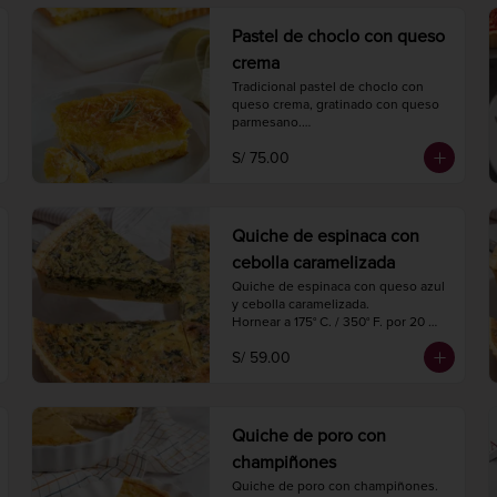
4 porciones.
Pastel de choclo con queso
crema
Tradicional pastel de choclo con 
queso crema, gratinado con queso 
parmesano.

Hornear a 175° C. / 350° F. por 30-35 
S/ 75.00
minutos.

1 kg.

4 porciones.
Quiche de espinaca con
cebolla caramelizada
Quiche de espinaca con queso azul 
y cebolla caramelizada.

Hornear a 175° C. / 350° F. por 20 
minutos.

S/ 59.00
Diámetro 18 cm.

4 porciones.
Quiche de poro con
champiñones
Quiche de poro con champiñones.
