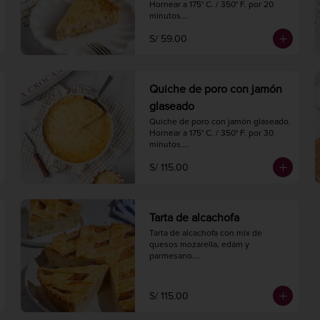
Hornear a 175° C. / 350° F. por 20 
minutos.

Diámetro 18 cm.

S/ 59.00
4 porciones.
Quiche de poro con jamón
glaseado
Quiche de poro con jamón glaseado.

Hornear a 175° C. / 350° F. por 30 
minutos.

Diámetro 27 cm.

S/ 115.00
8 a 10 porciones.
Tarta de alcachofa
Tarta de alcachofa con mix de 
quesos mozarella, edam y 
parmesano.

Hornear a 175° C. / 350° F. por 20-25 
minutos.

Diámetro 24 cm.

S/ 115.00
8 a 10 porciones.