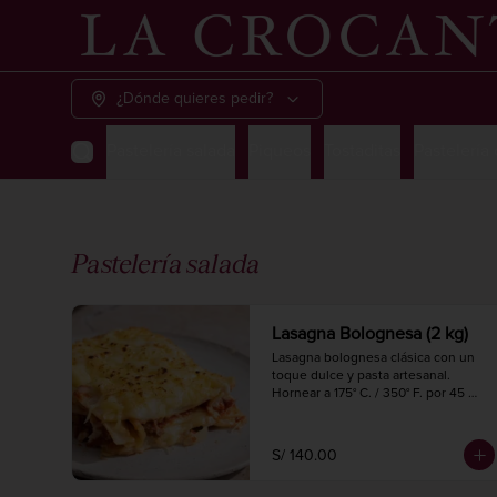
¿Dónde quieres pedir?
Pastelería salada
Piqueos
Tostaditas
Pastelería
Pastelería salada
Lasagna Bolognesa (2 kg)
Lasagna bolognesa clásica con un 
toque dulce y pasta artesanal.

Hornear a 175° C. / 350° F. por 45 
minutos.

2 kg.

6 a 8 porciones.
S/ 140.00