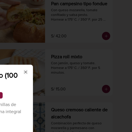
Pan campesino tipo fondue
Con queso mozarella, tomate 
confitado y salsa pesto.

Hornear a 175° C. / 350° F. por 25 
minutos.

Diámetro 16 cm.

Peso 620 gr.
S/ 42.00
Pizza roll mixto
Con jamón, queso y tomate.

Hornear a 175° C. / 350° F. por 5 
minutos.
o (100
Close
S/ 15.00
illas de
Queso cremoso caliente de
ina integral
alcachofa
Combinación perfecta de queso 
mozarella y parmesano con 