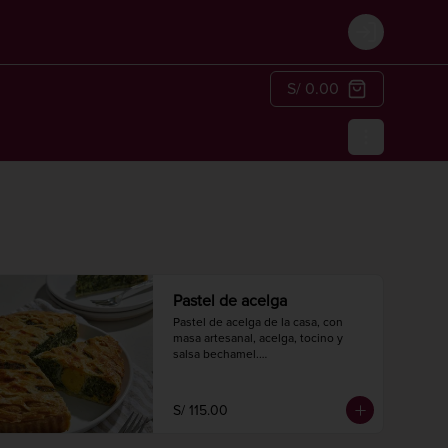
Login
S/ 0.00
Pastel de acelga
Pastel de acelga de la casa, con 
masa artesanal, acelga, tocino y 
salsa bechamel.

Hornear a 175° C. / 350° F. por 20-25 
minutos.

Diámetro 24 cm.

S/ 115.00
8 a 10 porciones.