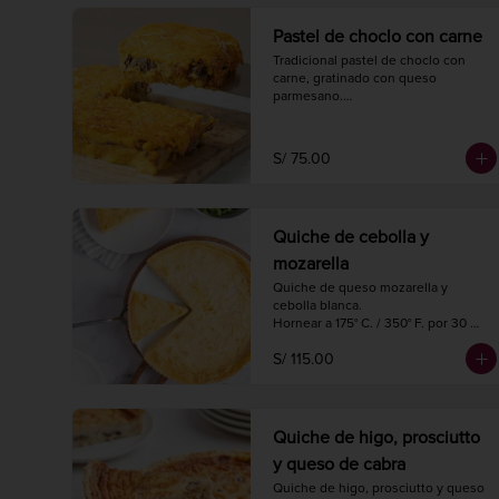
Pastel de choclo con carne
Tradicional pastel de choclo con 
carne, gratinado con queso 
parmesano.

Hornear a 175° C. / 350° F. por 30-35 
minutos.

1 kg.

S/ 75.00
4 porciones.
Quiche de cebolla y
mozarella
Quiche de queso mozarella y 
cebolla blanca.

Hornear a 175° C. / 350° F. por 30 
minutos.

S/ 115.00
Diámetro 27 cm.

8 a 10 porciones.
Quiche de higo, prosciutto
y queso de cabra
Quiche de higo, prosciutto y queso 