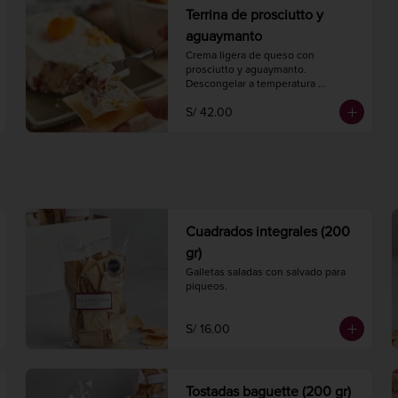
Terrina de prosciutto y
aguaymanto
Crema ligera de queso con 
prosciutto y aguaymanto.

Descongelar a temperatura 
ambiente 2 horas antes de 
S/ 42.00
consumir.

Peso 220 gr.
Cuadrados integrales (200
gr)
Galletas saladas con salvado para 
piqueos.
S/ 16.00
Tostadas baguette (200 gr)