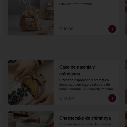
Pan baguette tostado.
S/ 16.00
Cake de naranja y
arándanos
Bizcocho esponjoso y aromático, 
elaborado con jugo y ralladura de 
naranja natural, que aporta frescura 
cítrica, y arándanos que añaden un 
S/ 65.00
toque dulce y ácido.

Largo 20 cm.

Ancho 10 cm.

8 a 10 porciones.
Cheesecake de chirimoya
Cheesecake con base de brownie 