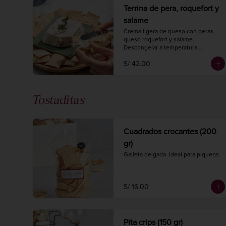
Terrina de pera, roquefort y
salame
Crema ligera de queso con peras, 
queso roquefort y salame.

Descongelar a temperatura 
ambiente 2 horas antes de 
S/ 42.00
consumir.

Peso 220 gr.
Tostaditas
Cuadrados crocantes (200
gr)
Galleta delgada. Ideal para piqueos.
S/ 16.00
Pita crips (150 gr)