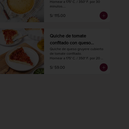
Hornear a 175° C. / 350° F. por 30 
minutos.

Diámetro 27 cm.

S/ 115.00
8 a 10 porciones.
Quiche de tomate
confitado con queso
gruyere
Quiche de queso gruyere cubierto 
de tomate confitado.

Hornear a 175° C. / 350° F. por 20 
minutos.

S/ 59.00
Diámetro 18 cm.

4 porciones.