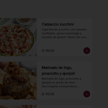
Carpaccio zucchini
Capa fina de zucchini, con tomates 
confitados, queso manchego y 
semillas de girasol. Viene con una 
salsa de aceite de oliva y 
champiñones para cerrar con broche 
de oro.
S/ 95.00
Marinado de higo,
prosciutto y ajonjolí
Marinado de higo, prosciutto y 
ajonjolí en aceite de oliva.

Descongelar a temperatura 
ambiente 2 horas antes de 
S/ 45.00
consumir.

Peso neto 220 gr.