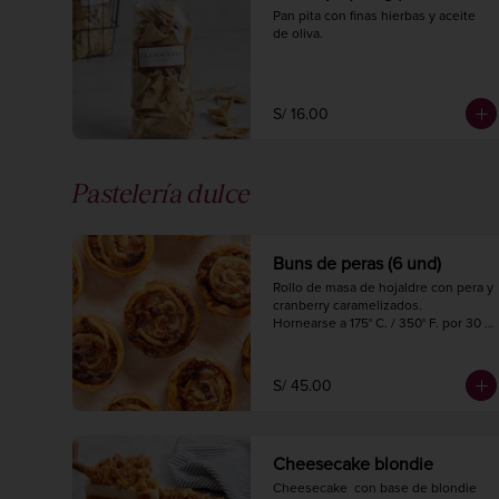
Pan pita con finas hierbas y aceite 
de oliva.
S/ 16.00
Pastelería dulce
Buns de peras (6 und)
Rollo de masa de hojaldre con pera y 
cranberry caramelizados.

Hornearse a 175° C. / 350° F. por 30 
minutos.
S/ 45.00
Cheesecake blondie
Cheesecake  con base de blondie 