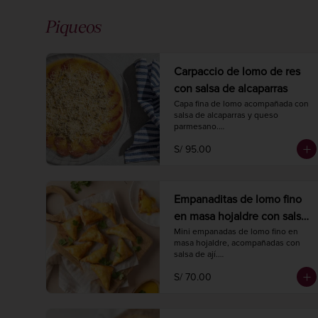
Piqueos
Carpaccio de lomo de res
con salsa de alcaparras
Capa fina de lomo acompañada con 
salsa de alcaparras y queso 
parmesano.

200 gr.
S/ 95.00
Empanaditas de lomo fino
en masa hojaldre con salsa
de ají (20 unidades)
Mini empanadas de lomo fino en 
masa hojaldre, acompañadas con 
salsa de ají.

Hornear a 175° C. / 350° F. por 20 
S/ 70.00
minutos.