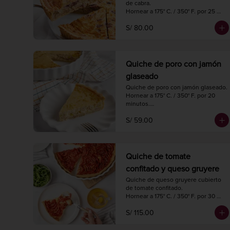
de cabra.

Hornear a 175° C. / 350° F. por 25 
minutos.

S/ 80.00
Diámetro 22 cm.

6 porciones.
Quiche de poro con jamón
glaseado
Quiche de poro con jamón glaseado.

Hornear a 175° C. / 350° F. por 20 
minutos.

Diámetro 18 cm.

S/ 59.00
4 porciones.
Quiche de tomate
confitado y queso gruyere
Quiche de queso gruyere cubierto 
de tomate confitado.

Hornear a 175° C. / 350° F. por 30 
minutos.

S/ 115.00
Diámetro 27 cm.

8 a 10 porciones.