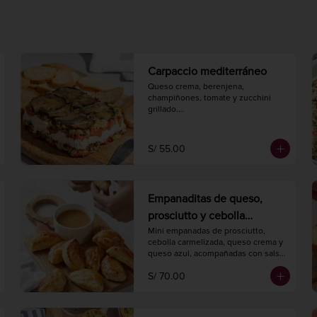
Carpaccio mediterráneo
Queso crema, berenjena, 
champiñones, tomate y zucchini 
grillado.

Hornear a 175° C. / 350° F. por 3-5 
minutos.

Peso 450 gr.
S/ 55.00
Empanaditas de queso,
prosciutto y cebolla
caramelizada con salsa de
Mini empanadas de prosciutto, 
cebolla carmelizada, queso crema y 
damasco (20 unidades)
queso azul, acompañadas con salsa 
de damascos.

S/ 70.00
Hornear a 175° C. / 350° F. por 20 
minutos.