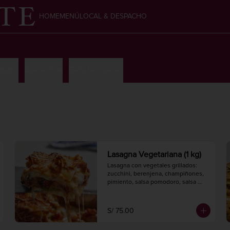
HOME
MENÚ
LOCAL & DESPACHO
 dulce
Dulcecitos
Galletas dulces
Lasagna Vegetariana (1 kg)
Lasagna con vegetales grillados: 
zucchini, berenjena, champiñones, 
pimiento, salsa pomodoro, salsa 
bechamel y queso, con pasta 
artesanal.

Hornear a 175° C. / 350° F. por 30 
S/ 75.00
minutos.

1 kg.
